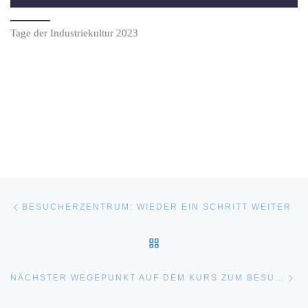
Tage der Industriekultur 2023
Beitragsnavigation
Vorheriger Beitrag
BESUCHERZENTRUM: WIEDER EIN SCHRITT WEITER
ZURÜCK ZUR BEITRAGSL
Nä
NÄCHSTER WEGEPUNKT AUF DEM KURS ZUM BESUCHERZENTRUM