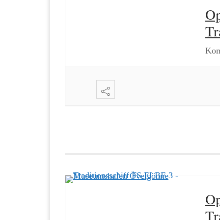
Op
Tr
Kom
Op
Tr