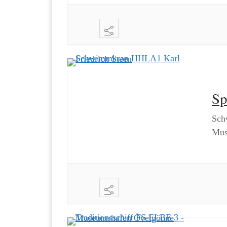
Sp
Sch
Mus