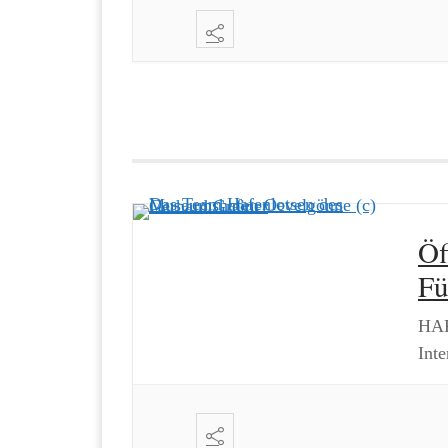
Ö
Fü
HAF
Inte