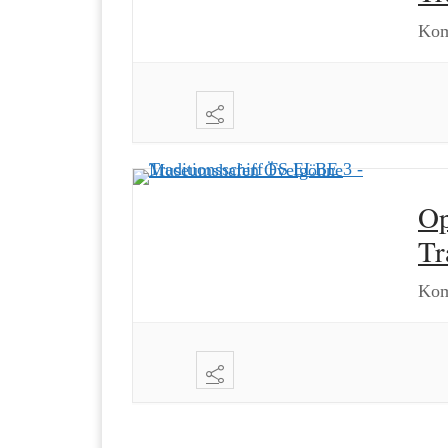
Kom
Op
Tr
Kom