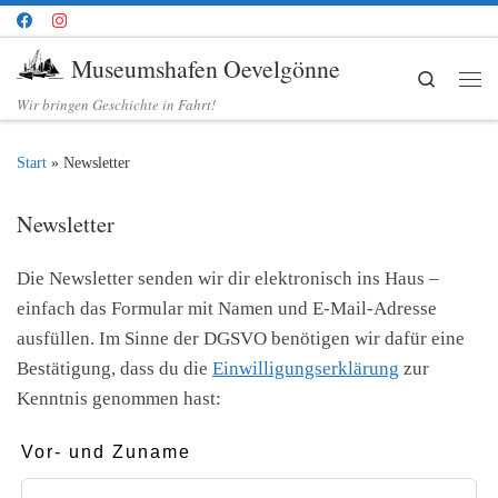
Zum Inhalt springen
Museumshafen Oevelgönne
Search
Me
Wir bringen Geschichte in Fahrt!
Start
»
Newsletter
Newsletter
Die Newsletter senden wir dir elektronisch ins Haus –
einfach das Formular mit Namen und E-Mail-Adresse
ausfüllen. Im Sinne der DGSVO benötigen wir dafür eine
Bestätigung, dass du die
Einwilligungserklärung
zur
Kenntnis genommen hast:
Lass dieses Feld leer
Vor- und Zuname