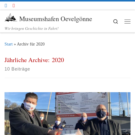
Zum Inhalt springen
Museumshafen Oevelgönne
Search
Me
Wir bringen Geschichte in Fahrt!
Start
»
Archiv für 2020
Jährliche Archive:
2020
10 Beiträge