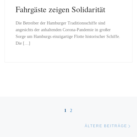
Fahrgäste zeigen Solidarität
Die Betreiber der Hamburger Traditionsschiffe sind
angesichts der anhaltenden Corona-Pandemie in großer
Sorge um Hamburgs einzigartige Flotte historischer Schiffe.
Die […]
Beitragsnavigation
1
2
Äl
ÄLTERE BEITRÄGE