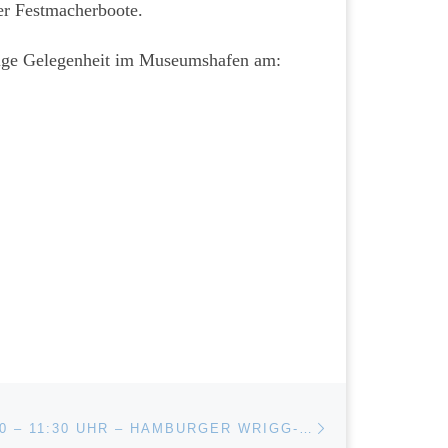
der Festmacherboote.
alige Gelegenheit im Museumshafen am:
Nächster Beitrag
ISTE
SONNTAG: 9:30 – 11:30 UHR – HAMBURGER WRIGG-MEISTERSCHAFT UND AM SAMSTAG VON 15:30 – 17:30 UHR WRIGGSCHULE