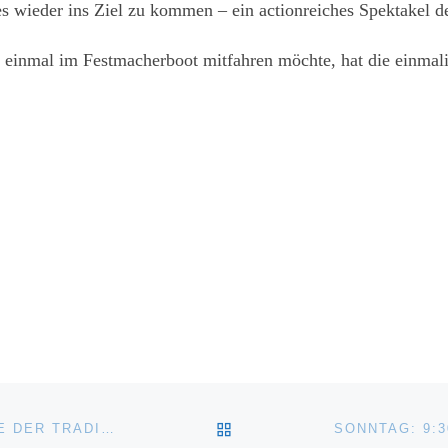
s wieder ins Ziel zu kommen – ein actionreiches Spektakel 
t einmal im Festmacherboot mitfahren möchte, hat die einm
ZURÜCK ZUR BEITRAGSL
SAMSTAG: 12:30 – 13:00 UHR – PARADE DER TRADITIONS- UND MUSEUMSSCHIFFE