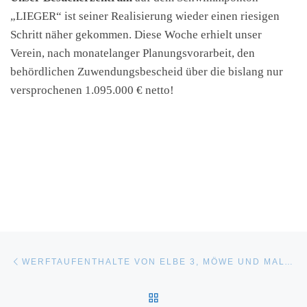
„LIEGER“ ist seiner Realisierung wieder einen riesigen
Schritt näher gekommen. Diese Woche erhielt unser
Verein, nach monatelanger Planungsvorarbeit, den
behördlichen Zuwendungsbescheid über die bislang nur
versprochenen 1.095.000 € netto!
Beitragsnavigation
Vorheriger Beitrag
WERFTAUFENTHALTE VON ELBE 3, MÖWE UND MALTZAHN
ZURÜCK ZUR BEITRAGSL