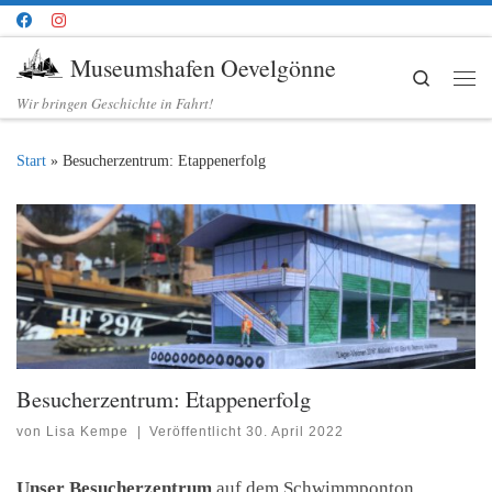
Zum Inhalt springen
Museumshafen Oevelgönne
Search
Me
Wir bringen Geschichte in Fahrt!
Start
»
Besucherzentrum: Etappenerfolg
Besucherzentrum: Etappenerfolg
von
Lisa Kempe
|
Veröffentlicht
30. April 2022
Unser Besucherzentrum
auf dem Schwimmponton