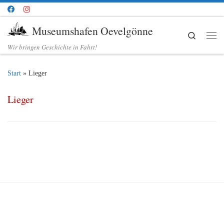
Zum Inhalt springen
Museumshafen Oevelgönne
Search
Me
Wir bringen Geschichte in Fahrt!
Start
»
Lieger
Lieger