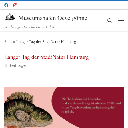
Zum Inhalt springen
Museumshafen Oevelgönne
Search
Me
Wir bringen Geschichte in Fahrt!
Start
»
Langer Tag der StadtNatur Hamburg
Langer Tag der StadtNatur Hamburg
3 Beiträge