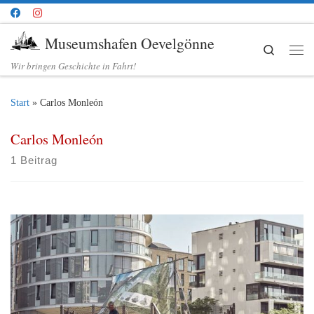
Zum Inhalt springen
Museumshafen Oevelgönne
Search
Me
Wir bringen Geschichte in Fahrt!
Start
»
Carlos Monleón
Carlos Monleón
1 Beitrag