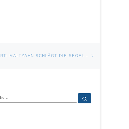
Nächster Beitrag
ISTE
SCHIFFSREPORT: MALTZAHN SCHLÄGT DIE SEGEL AN
CHE
Suche …