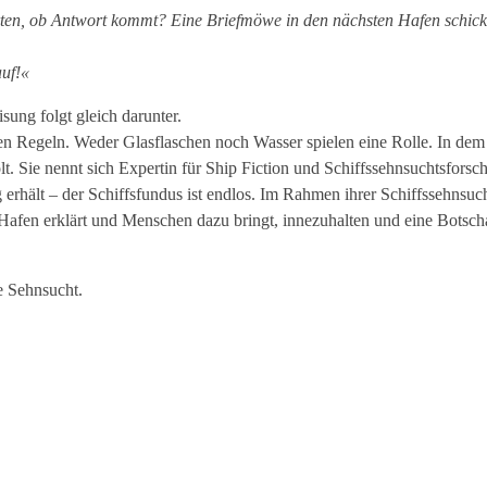
rten, ob Antwort kommt? Eine Briefmöwe in den nächsten Hafen
schic
auf!«
sung folgt gleich darunter.
nen Regeln. Weder Glasflaschen noch Wasser spielen eine Rolle. In de
. Sie nennt sich Expertin für Ship Fiction und Schiffssehnsuchtsforsch
erhält – der Schiffsfundus ist endlos. Im Rahmen ihrer Schiffssehnsucht
Hafen erklärt und Menschen dazu bringt, innezuhalten und eine Botsch
te Sehnsucht.