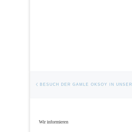
Beitragsnavigation
Vorheriger Beitrag
BESUCH DER GAMLE OKSOY IN UNSE
Wir informieren