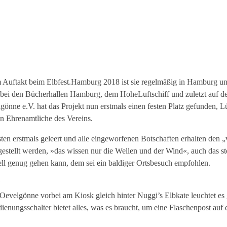
 dem Auftakt beim Elbfest.Hamburg 2018 ist sie regelmäßig in Hamburg 
i den Bücherhallen Hamburg, dem HoheLuftschiff und zuletzt auf der
e e.V. hat das Projekt nun erstmals einen festen Platz gefunden, Lürss
 Ehrenamtliche des Vereins.
n erstmals geleert und alle eingeworfenen Botschaften erhalten den „v
stellt werden, »das wissen nur die Wellen und der Wind«, auch das steh
ll genug gehen kann, dem sei ein baldiger Ortsbesuch empfohlen.
?
velgönne vorbei am Kiosk gleich hinter Nuggi’s Elbkate leuchtet es g
dienungsschalter bietet alles, was es braucht, um eine Flaschenpost auf 