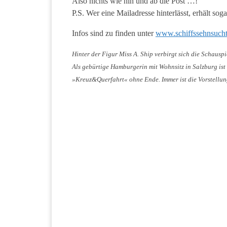
Also nichts wie hin und ab die Post …!
P.S. Wer eine Mailadresse hinterlässt, erhält s
Infos sind zu finden unter
www.schiffssehnsuch
Hinter der Figur Miss A. Ship verbirgt sich die Schausp
Als gebürtige Hamburgerin mit Wohnsitz in Salzburg ist s
»Kreuz&Querfahrt« ohne Ende. Immer ist die Vorstellung