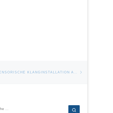
Nächster Beitrag
ISTE
EINE MULTI-SENSORISCHE KLANGINSTALLATION AUF DEM KÜNSTLERISCHENFORSCHUNGSSCHIFF »ARCA FUTURIS«
CHE
Suche …