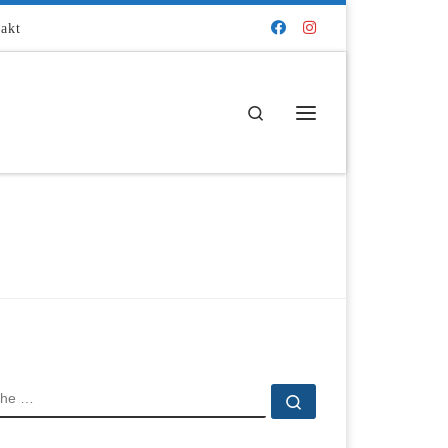
akt
Search
Menü
CHE
Suche …