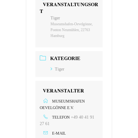
VERANSTALTUNGSOR
T
Tiger
Museumshafen-Oevelgönne,
Ponton Neumühlen, 22763
Hamburg
KATEGORIE
Tiger
VERANSTALTER
MUSEUMSHAFEN
OEVELGÖNNE E.V.
TELEFON
+49 40 41 91
27 61
E-MAIL