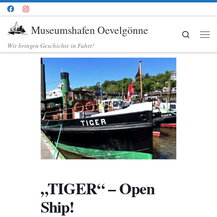
Zum Inhalt springen
Museumshafen Oevelgönne
Search
Me
Wir bringen Geschichte in Fahrt!
„TIGER“ – Open
Ship!