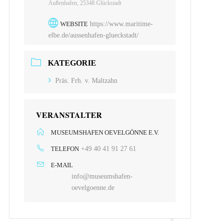
Außenhafen, 25348 Glückstadt
WEBSITE
https://www.maritime-
elbe.de/aussenhafen-glueckstadt/
KATEGORIE
Präs. Frh. v. Maltzahn
VERANSTALTER
MUSEUMSHAFEN OEVELGÖNNE E.V.
TELEFON
+49 40 41 91 27 61
E-MAIL
info@museumshafen-
oevelgoenne.de