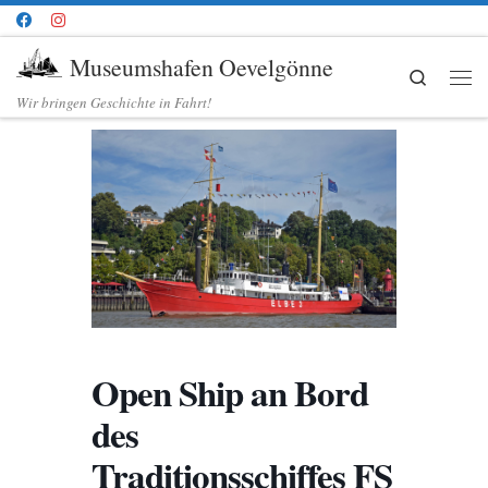
Zum Inhalt springen
Museumshafen Oevelgönne
Search
Me
Wir bringen Geschichte in Fahrt!
Open Ship an Bord
des
Traditionsschiffes FS