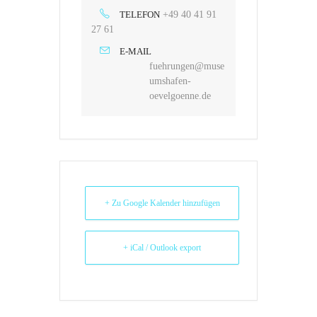
TELEFON
+49 40 41 91
27 61
E-MAIL
fuehrungen@muse
umshafen-
oevelgoenne.de
+ Zu Google Kalender hinzufügen
+ iCal / Outlook export