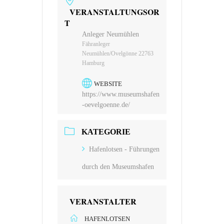
VERANSTALTUNGSOR
T
Anleger Neumühlen
Fähranleger
Neumühlen/Ovelgönne 22763
Hamburg
WEBSITE
https://www.museumshafen
-oevelgoenne.de/
KATEGORIE
Hafenlotsen - Führungen
durch den Museumshafen
VERANSTALTER
HAFENLOTSEN