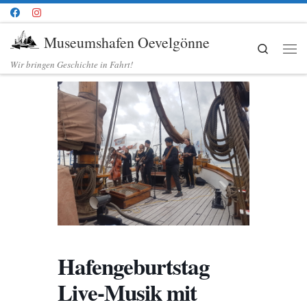
Zum Inhalt springen
Museumshafen Oevelgönne
Search
Me
Wir bringen Geschichte in Fahrt!
Hafengeburtstag
Live-Musik mit