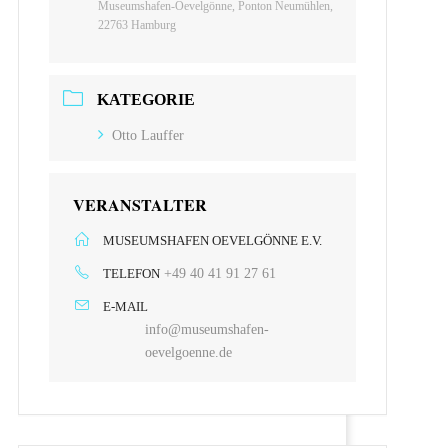
Museumshafen-Oevelgönne, Ponton Neumühlen,
22763 Hamburg
KATEGORIE
Otto Lauffer
VERANSTALTER
MUSEUMSHAFEN OEVELGÖNNE E.V.
TELEFON
+49 40 41 91 27 61
E-MAIL
info@museumshafen-
oevelgoenne.de