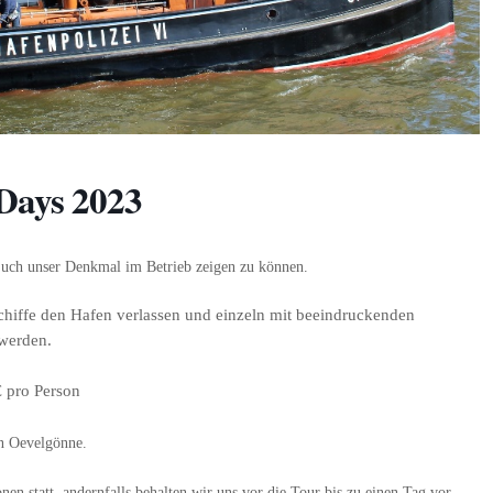
Days 2023
 Euch unser Denkmal im Betrieb zeigen zu können.
hiffe den Hafen verlassen und einzeln mit beeindruckenden
werden.
€ pro Person
en Oevelgönne.
nen statt, andernfalls behalten wir uns vor die Tour bis zu einen Tag vor