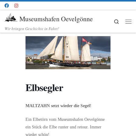
Zum Inhalt springen
Museumshafen Oevelgönne
Search
Me
Wir bringen Geschichte in Fahrt!
Elbsegler
MALTZAHN setzt wieder die Segel!
Ein Elbetörn vom Museumshafen Oevelgönne
ein Stück die Elbe runter und retour. Immer
wieder schön!