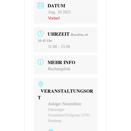
DATUM
Aug. 10 2025
Vorbei!
UHRZEIT
Boarding ab
10:45 Uhr
11:00 - 15:00
MEHR INFO
Buchungslink
VERANSTALTUNGSOR
T
Anleger Neumühlen
Fähranleger
Neumühlen/Ovelgönne 22763
Hamburg