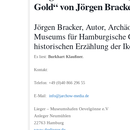
Gold“ von Jörgen Brack
Jörgen Bracker, Autor, Archäo
Museums für Hamburgische Ge
historischen Erzählung der I
Es liest:
Burkhart Klaußner.
Kontakt:
Telefon: +49 (0)40 866 296 55
E-Mail:
info@jarchow-media.de
Lieger – Museumshafen Oevelgönne e.V
Anleger Neumühlen
22763 Hamburg
www.derlieger.de