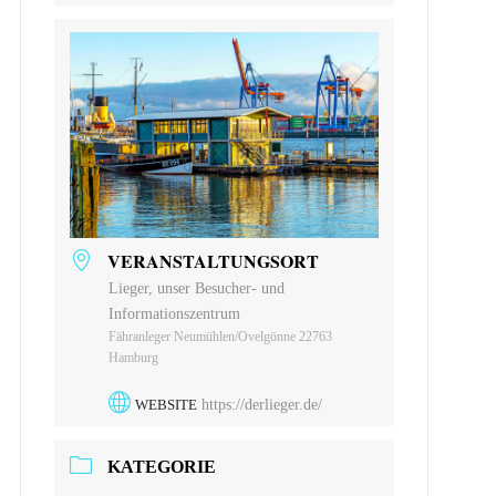
VERANSTALTUNGSORT
Lieger, unser Besucher- und
Informationszentrum
Fähranleger Neumühlen/Ovelgönne 22763
Hamburg
WEBSITE
https://derlieger.de/
KATEGORIE