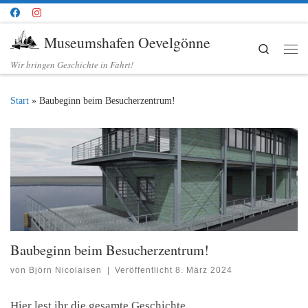
Zum Inhalt springen
Museumshafen Oevelgönne
Search
Me
Wir bringen Geschichte in Fahrt!
Start
»
Baubeginn beim Besucherzentrum!
Baubeginn beim Besucherzentrum!
von
Björn Nicolaisen
|
Veröffentlicht
8. März 2024
Hier lest ihr die gesamte Geschichte…