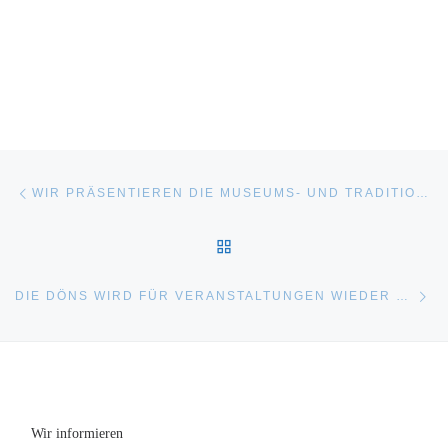
Beitragsnavigation
Vorheriger Beitrag
WIR PRÄSENTIEREN DIE MUSEUMS- UND TRADITIONSSCHIFFE ZUM 835. HAFENGEBURTSTAG 2024
ZURÜCK ZUR BEITRAGSL
Nä
DIE DÖNS WIRD FÜR VERANSTALTUNGEN WIEDER FIT GEMACHT
Wir informieren