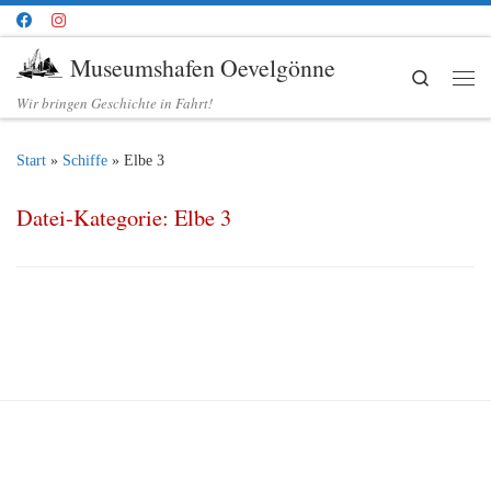
Zum Inhalt springen
Museumshafen Oevelgönne
Search
Me
Wir bringen Geschichte in Fahrt!
Start
»
Schiffe
»
Elbe 3
Datei-Kategorie:
Elbe 3