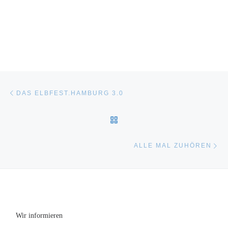
Beitragsnavigation
Vorheriger Beitrag
DAS ELBFEST.HAMBURG 3.0
ZURÜCK ZUR BEITRAGSL
Nä
ALLE MAL ZUHÖREN
Wir informieren