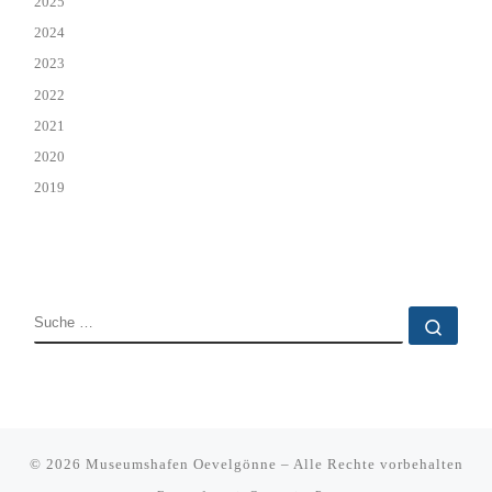
2025
2024
2023
2022
2021
2020
2019
SUCHE
Such
© 2026
Museumshafen Oevelgönne
–
Alle Rechte vorbehalten