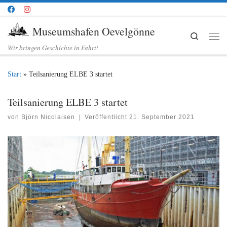
Zum Inhalt springen
Museumshafen Oevelgönne
Search
Me
Wir bringen Geschichte in Fahrt!
Start
»
Teilsanierung ELBE 3 startet
Teilsanierung ELBE 3 startet
von
Björn Nicolaisen
|
Veröffentlicht
21. September 2021