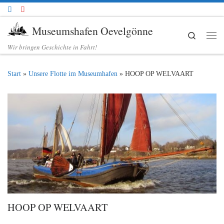
Zum Inhalt springen
Museumshafen Oevelgönne
Search
Me
Wir bringen Geschichte in Fahrt!
Start
»
Unsere Flotte im Museumhafen
»
HOOP OP WELVAART
HOOP OP WELVAART