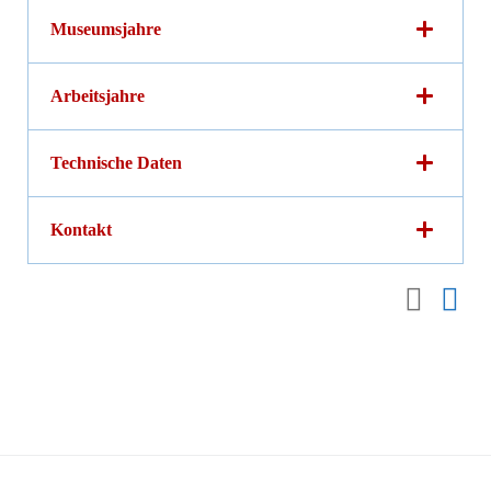
Museumsjahre
Arbeitsjahre
Technische Daten
Kontakt
fab fa-fa
far 